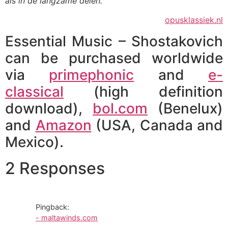
als in de langzame delen.”
opusklassiek.nl
Essential Music – Shostakovich
can be purchased worldwide
via
primephonic
and
e-
classical
(high definition
download),
bol.com
(Benelux)
and
Amazon
(USA, Canada and
Mexico).
2 Responses
Pingback:
- maltawinds.com